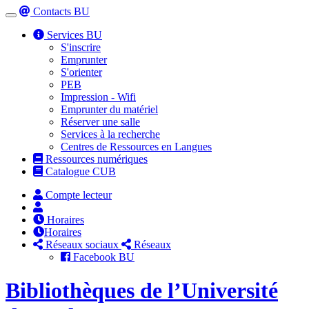
Contacts BU
Toggle
navigation
Services BU
S'inscrire
Emprunter
S'orienter
PEB
Impression - Wifi
Emprunter du matériel
Réserver une salle
Services à la recherche
Centres de Ressources en Langues
Ressources numériques
Catalogue CUB
Compte lecteur
Horaires
Horaires
Réseaux sociaux
Réseaux
Facebook BU
Bibliothèques de l’Université