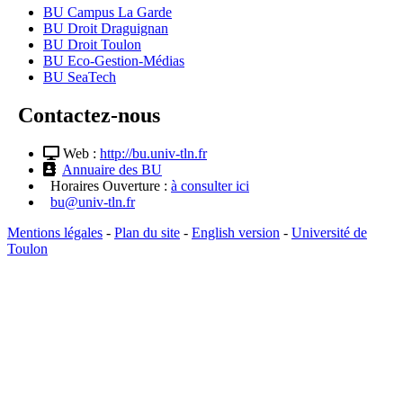
BU Campus La Garde
BU Droit Draguignan
BU Droit Toulon
BU Eco-Gestion-Médias
BU SeaTech
Contactez-nous
Web :
http://bu.univ-tln.fr
Annuaire des BU
Horaires Ouverture :
à consulter ici
bu@univ-tln.fr
Mentions légales
-
Plan du site
-
English version
-
Université de
Toulon