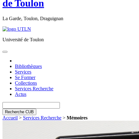
de Toulon
La Garde, Toulon, Draguignan
Université de Toulon
Toggle
navigation
Bibliothèques
Services
Se Former
Collections
Services Recherche
Actus
Recherche CUB
Accueil
>
Services Recherche
>
Mémoires