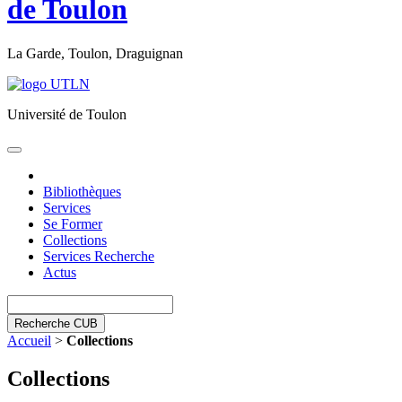
de Toulon
La Garde, Toulon, Draguignan
Université de Toulon
Toggle
navigation
Bibliothèques
Services
Se Former
Collections
Services Recherche
Actus
Recherche CUB
Accueil
>
Collections
Collections