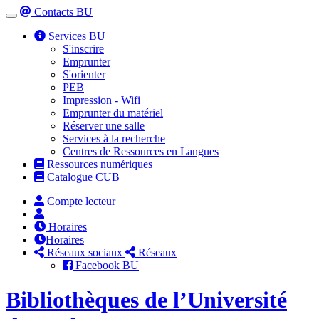
Contacts BU
Toggle
navigation
Services BU
S'inscrire
Emprunter
S'orienter
PEB
Impression - Wifi
Emprunter du matériel
Réserver une salle
Services à la recherche
Centres de Ressources en Langues
Ressources numériques
Catalogue CUB
Compte lecteur
Horaires
Horaires
Réseaux sociaux
Réseaux
Facebook BU
Bibliothèques de l’Université