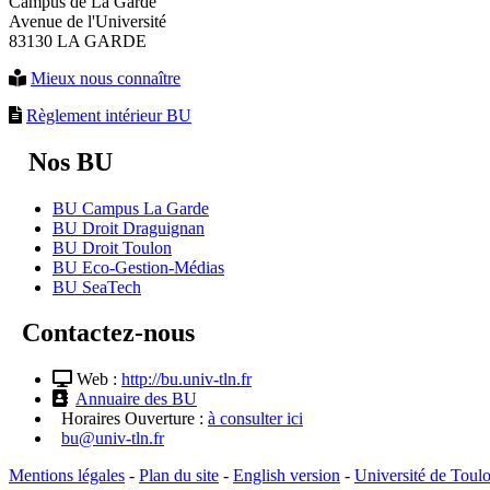
Campus de La Garde
Avenue de l'Université
83130 LA GARDE
Mieux nous connaître
Règlement intérieur BU
Nos BU
BU Campus La Garde
BU Droit Draguignan
BU Droit Toulon
BU Eco-Gestion-Médias
BU SeaTech
Contactez-nous
Web :
http://bu.univ-tln.fr
Annuaire des BU
Horaires Ouverture :
à consulter ici
bu@univ-tln.fr
Mentions légales
-
Plan du site
-
English version
-
Université de Toul