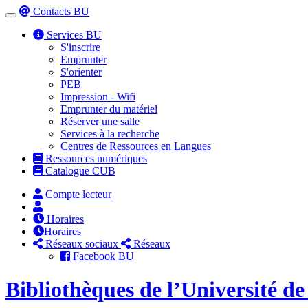
Contacts BU
Toggle
navigation
Services BU
S'inscrire
Emprunter
S'orienter
PEB
Impression - Wifi
Emprunter du matériel
Réserver une salle
Services à la recherche
Centres de Ressources en Langues
Ressources numériques
Catalogue CUB
Compte lecteur
Horaires
Horaires
Réseaux sociaux
Réseaux
Facebook BU
Bibliothèques de l’Université d