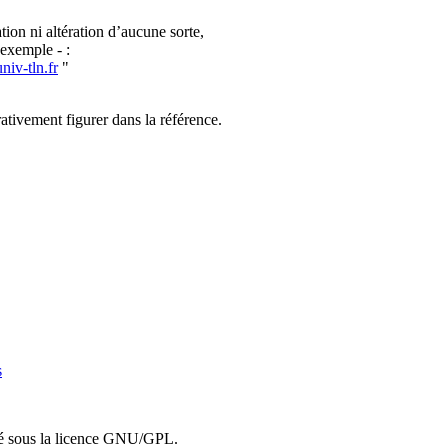
tion ni altération d’aucune sorte,
 exemple - :
univ-tln.fr
"
ativement figurer dans la référence.
s
ibué sous la licence GNU/GPL.