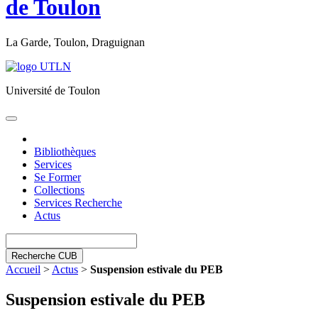
de Toulon
La Garde, Toulon, Draguignan
Université de Toulon
Toggle
navigation
Bibliothèques
Services
Se Former
Collections
Services Recherche
Actus
Recherche CUB
Accueil
>
Actus
>
Suspension estivale du PEB
Suspension estivale du PEB