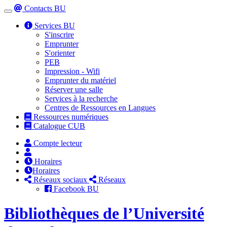
Contacts BU
Toggle
navigation
Services BU
S'inscrire
Emprunter
S'orienter
PEB
Impression - Wifi
Emprunter du matériel
Réserver une salle
Services à la recherche
Centres de Ressources en Langues
Ressources numériques
Catalogue CUB
Compte lecteur
Horaires
Horaires
Réseaux sociaux
Réseaux
Facebook BU
Bibliothèques de l’Université