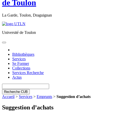
de Toulon
La Garde, Toulon, Draguignan
Université de Toulon
Toggle
navigation
Bibliothèques
Services
Se Former
Collections
Services Recherche
Actus
Recherche CUB
Accueil
>
Services
>
Emprunts
>
Suggestion d’achats
Suggestion d’achats