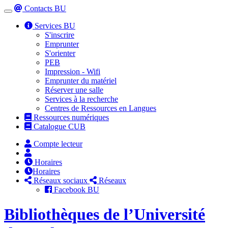
Contacts BU
Toggle
navigation
Services BU
S'inscrire
Emprunter
S'orienter
PEB
Impression - Wifi
Emprunter du matériel
Réserver une salle
Services à la recherche
Centres de Ressources en Langues
Ressources numériques
Catalogue CUB
Compte lecteur
Horaires
Horaires
Réseaux sociaux
Réseaux
Facebook BU
Bibliothèques de l’Université