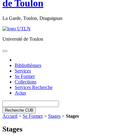
de Toulon
La Garde, Toulon, Draguignan
Université de Toulon
Toggle
navigation
Bibliothèques
Services
Se Former
Collections
Services Recherche
Actus
Recherche CUB
Accueil
>
Se Former
>
Stages
>
Stages
Stages