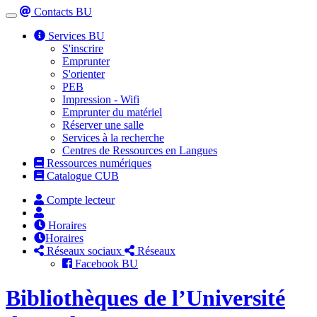
Contacts BU
Toggle
navigation
Services BU
S'inscrire
Emprunter
S'orienter
PEB
Impression - Wifi
Emprunter du matériel
Réserver une salle
Services à la recherche
Centres de Ressources en Langues
Ressources numériques
Catalogue CUB
Compte lecteur
Horaires
Horaires
Réseaux sociaux
Réseaux
Facebook BU
Bibliothèques de l’Université