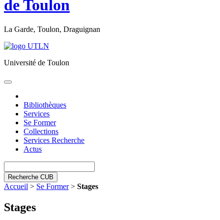
de Toulon
La Garde, Toulon, Draguignan
Université de Toulon
Toggle
navigation
Bibliothèques
Services
Se Former
Collections
Services Recherche
Actus
Recherche CUB
Accueil
>
Se Former
>
Stages
Stages