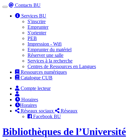
Contacts BU
Toggle
navigation
Services BU
S'inscrire
Emprunter
S'orienter
PEB
Impression - Wifi
Emprunter du matériel
Réserver une salle
Services à la recherche
Centres de Ressources en Langues
Ressources numériques
Catalogue CUB
Compte lecteur
Horaires
Horaires
Réseaux sociaux
Réseaux
Facebook BU
Bibliothèques de l’Université