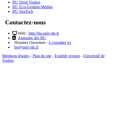
BU Droit Toulon
BU Eco-Gestion-Médias
BU SeaTech
Contactez-nous
Web :
http://bu.univ-tln.fr
Annuaire des BU
Horaires Ouverture :
à consulter ici
bu@univ-tln.fr
Mentions légales
-
Plan du site
-
English version
-
Université de
Toulon