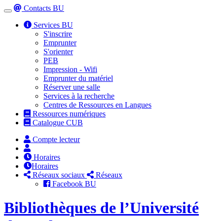
Contacts BU
Toggle
navigation
Services BU
S'inscrire
Emprunter
S'orienter
PEB
Impression - Wifi
Emprunter du matériel
Réserver une salle
Services à la recherche
Centres de Ressources en Langues
Ressources numériques
Catalogue CUB
Compte lecteur
Horaires
Horaires
Réseaux sociaux
Réseaux
Facebook BU
Bibliothèques de l’Université