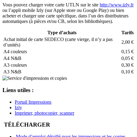
Vous pouvez charger votre carte UTLN sur le site
http://www.izly.fr
ou l’appli mobile Izly (sur Apple store ou Google Play) ou bien
acheter et charger une carte spécifique, dans l’un des distributeurs
automatiques (à pièces et/ou CB, selon les bibliothèques).
Type d’achats
Tarifs
Achat initial de carte SEDECO (carte vierge, il n’y a pas
2,00 €
d’unités)
A4 couleurs
0,15 €
A4 N&B
0,05 €
A3 couleurs
0,30 €
A3 N&B
0,10 €
Liens utiles :
Portail Impressions
Izly
Imprimer, photocopier, scanner
TÉLÉCHARGER
Mode d’emploi détaillé pour les impressions et les copies