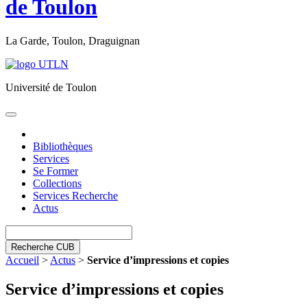
de Toulon
La Garde, Toulon, Draguignan
Université de Toulon
Toggle
navigation
Bibliothèques
Services
Se Former
Collections
Services Recherche
Actus
Recherche CUB
Accueil
>
Actus
>
Service d’impressions et copies
Service d’impressions et copies