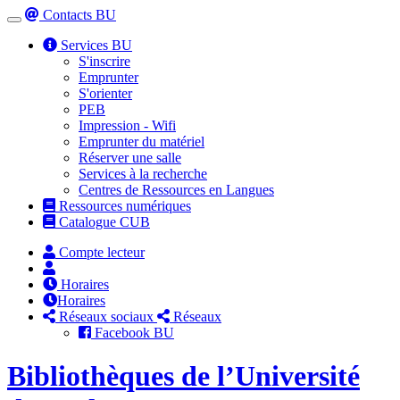
Contacts BU
Toggle
navigation
Services BU
S'inscrire
Emprunter
S'orienter
PEB
Impression - Wifi
Emprunter du matériel
Réserver une salle
Services à la recherche
Centres de Ressources en Langues
Ressources numériques
Catalogue CUB
Compte lecteur
Horaires
Horaires
Réseaux sociaux
Réseaux
Facebook BU
Bibliothèques de l’Université