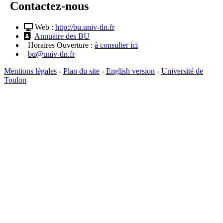
Contactez-nous
Web :
http://bu.univ-tln.fr
Annuaire des BU
Horaires Ouverture :
à consulter ici
bu@univ-tln.fr
Mentions légales
-
Plan du site
-
English version
-
Université de
Toulon