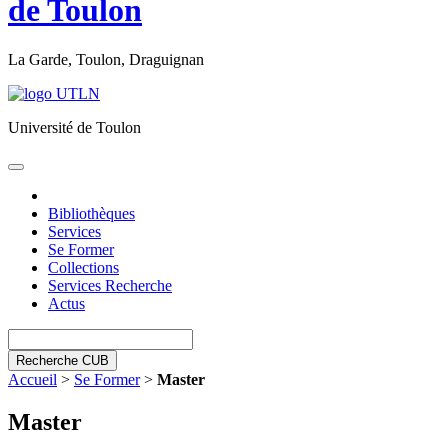
de Toulon
La Garde, Toulon, Draguignan
Université de Toulon
Toggle
navigation
Bibliothèques
Services
Se Former
Collections
Services Recherche
Actus
Recherche CUB
Accueil
>
Se Former
>
Master
Master