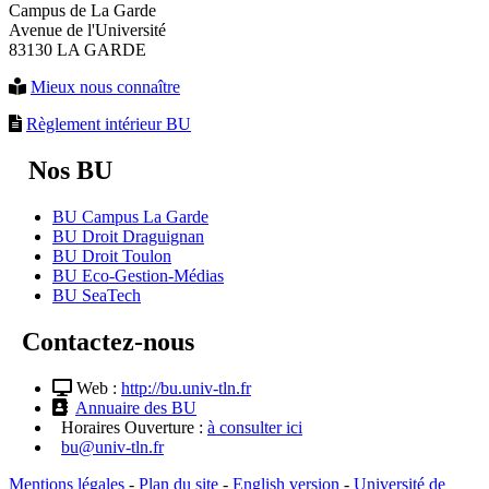
Campus de La Garde
Avenue de l'Université
83130 LA GARDE
Mieux nous connaître
Règlement intérieur BU
Nos BU
BU Campus La Garde
BU Droit Draguignan
BU Droit Toulon
BU Eco-Gestion-Médias
BU SeaTech
Contactez-nous
Web :
http://bu.univ-tln.fr
Annuaire des BU
Horaires Ouverture :
à consulter ici
bu@univ-tln.fr
Mentions légales
-
Plan du site
-
English version
-
Université de