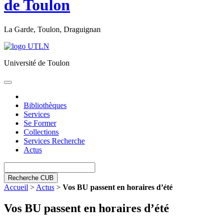
de Toulon
La Garde, Toulon, Draguignan
Université de Toulon
Toggle
navigation
Bibliothèques
Services
Se Former
Collections
Services Recherche
Actus
Recherche CUB
Accueil
>
Actus
>
Vos BU passent en horaires d’été
Vos BU passent en horaires d’été