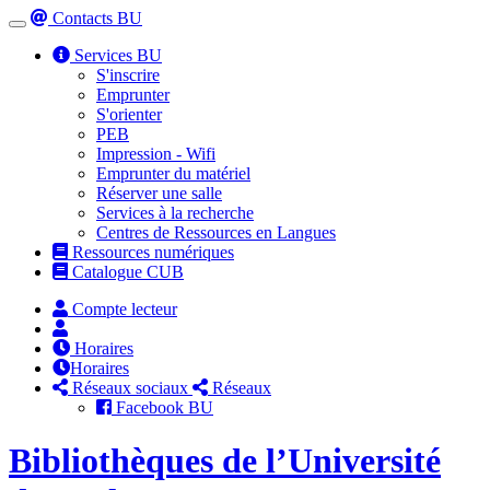
Contacts BU
Toggle
navigation
Services BU
S'inscrire
Emprunter
S'orienter
PEB
Impression - Wifi
Emprunter du matériel
Réserver une salle
Services à la recherche
Centres de Ressources en Langues
Ressources numériques
Catalogue CUB
Compte lecteur
Horaires
Horaires
Réseaux sociaux
Réseaux
Facebook BU
Bibliothèques de l’Université