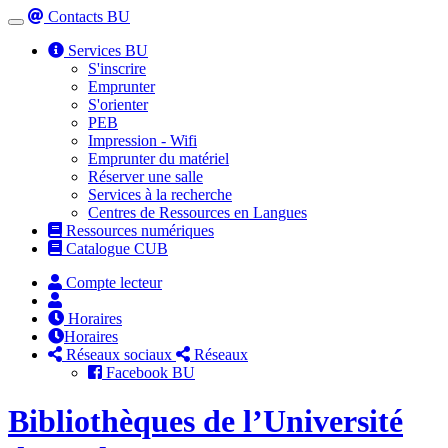
Contacts BU
Toggle
navigation
Services BU
S'inscrire
Emprunter
S'orienter
PEB
Impression - Wifi
Emprunter du matériel
Réserver une salle
Services à la recherche
Centres de Ressources en Langues
Ressources numériques
Catalogue CUB
Compte lecteur
Horaires
Horaires
Réseaux sociaux
Réseaux
Facebook BU
Bibliothèques de l’Université