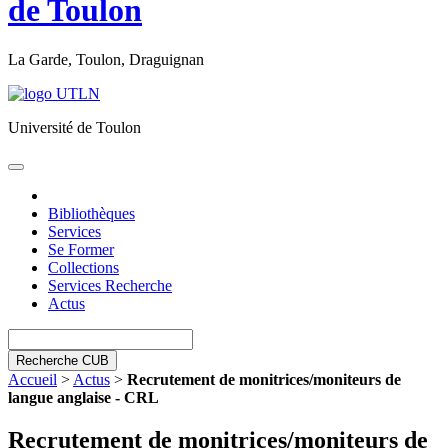
de Toulon
La Garde, Toulon, Draguignan
Université de Toulon
Toggle
navigation
Bibliothèques
Services
Se Former
Collections
Services Recherche
Actus
Recherche CUB
Accueil
>
Actus
>
Recrutement de monitrices/moniteurs de
langue anglaise - CRL
Recrutement de monitrices/moniteurs de