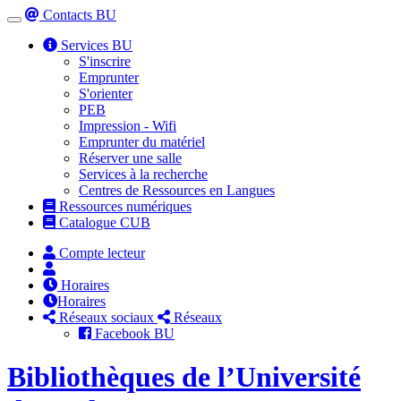
Contacts BU
Toggle
navigation
Services BU
S'inscrire
Emprunter
S'orienter
PEB
Impression - Wifi
Emprunter du matériel
Réserver une salle
Services à la recherche
Centres de Ressources en Langues
Ressources numériques
Catalogue CUB
Compte lecteur
Horaires
Horaires
Réseaux sociaux
Réseaux
Facebook BU
Bibliothèques de l’Université