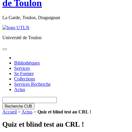
de Toulon
La Garde, Toulon, Draguignan
Université de Toulon
Toggle
navigation
Bibliothèques
Services
Se Former
Collections
Services Recherche
Actus
Recherche CUB
Accueil
>
Actus
>
Quiz et blind test au CRL !
Quiz et blind test au CRL !