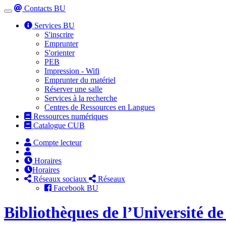
Contacts BU
Toggle
navigation
Services BU
S'inscrire
Emprunter
S'orienter
PEB
Impression - Wifi
Emprunter du matériel
Réserver une salle
Services à la recherche
Centres de Ressources en Langues
Ressources numériques
Catalogue CUB
Compte lecteur
Horaires
Horaires
Réseaux sociaux
Réseaux
Facebook BU
Bibliothèques de l’Université d