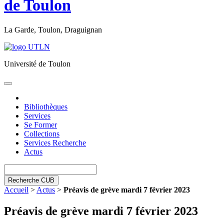
de Toulon
La Garde, Toulon, Draguignan
Université de Toulon
Toggle
navigation
Bibliothèques
Services
Se Former
Collections
Services Recherche
Actus
Recherche CUB
Accueil
>
Actus
>
Préavis de grève mardi 7 février 2023
Préavis de grève mardi 7 février 2023