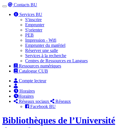
Contacts BU
Toggle
navigation
Services BU
S'inscrire
Emprunter
S'orienter
PEB
Impression - Wifi
Emprunter du matériel
Réserver une salle
Services à la recherche
Centres de Ressources en Langues
Ressources numériques
Catalogue CUB
Compte lecteur
Horaires
Horaires
Réseaux sociaux
Réseaux
Facebook BU
Bibliothèques de l’Université