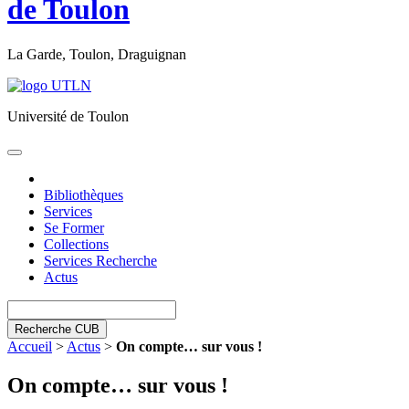
de Toulon
La Garde, Toulon, Draguignan
Université de Toulon
Toggle
navigation
Bibliothèques
Services
Se Former
Collections
Services Recherche
Actus
Recherche CUB
Accueil
>
Actus
>
On compte… sur vous !
On compte… sur vous !