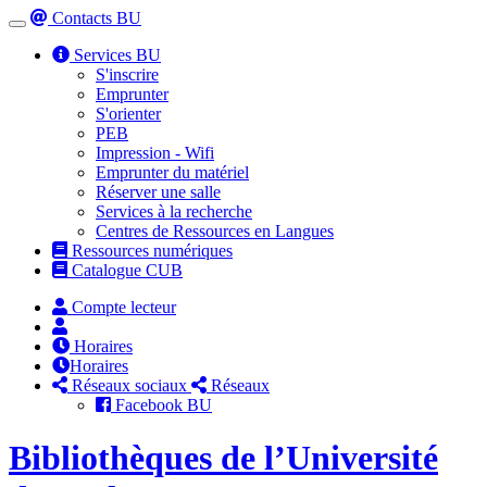
Contacts BU
Toggle
navigation
Services BU
S'inscrire
Emprunter
S'orienter
PEB
Impression - Wifi
Emprunter du matériel
Réserver une salle
Services à la recherche
Centres de Ressources en Langues
Ressources numériques
Catalogue CUB
Compte lecteur
Horaires
Horaires
Réseaux sociaux
Réseaux
Facebook BU
Bibliothèques de l’Université