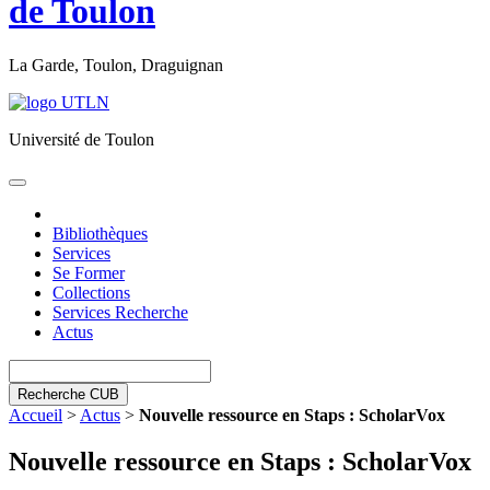
de Toulon
La Garde, Toulon, Draguignan
Université de Toulon
Toggle
navigation
Bibliothèques
Services
Se Former
Collections
Services Recherche
Actus
Recherche CUB
Accueil
>
Actus
>
Nouvelle ressource en Staps : ScholarVox
Nouvelle ressource en Staps : ScholarVox