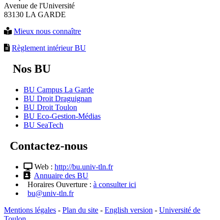
Avenue de l'Université
83130 LA GARDE
Mieux nous connaître
Règlement intérieur BU
Nos BU
BU Campus La Garde
BU Droit Draguignan
BU Droit Toulon
BU Eco-Gestion-Médias
BU SeaTech
Contactez-nous
Web :
http://bu.univ-tln.fr
Annuaire des BU
Horaires Ouverture :
à consulter ici
bu@univ-tln.fr
Mentions légales
-
Plan du site
-
English version
-
Université de
Toulon