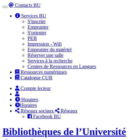
Contacts BU
Toggle
navigation
Services BU
S'inscrire
Emprunter
S'orienter
PEB
Impression - Wifi
Emprunter du matériel
Réserver une salle
Services à la recherche
Centres de Ressources en Langues
Ressources numériques
Catalogue CUB
Compte lecteur
Horaires
Horaires
Réseaux sociaux
Réseaux
Facebook BU
Bibliothèques de l’Université