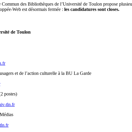
ice Commun des Bibliothèques de l’Université de Toulon propose plusieu
n Poppée-Web est désormais fermée :
les candidatures sont closes.
rsité de Toulon
n.fr
 usagers et de l’action culturelle à la BU La Garde
r
(2 postes)
iv-tln.fr
-Médias
tln.fr