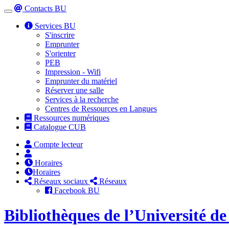
Contacts BU
Toggle
navigation
Services BU
S'inscrire
Emprunter
S'orienter
PEB
Impression - Wifi
Emprunter du matériel
Réserver une salle
Services à la recherche
Centres de Ressources en Langues
Ressources numériques
Catalogue CUB
Compte lecteur
Horaires
Horaires
Réseaux sociaux
Réseaux
Facebook BU
Bibliothèques de l’Université d