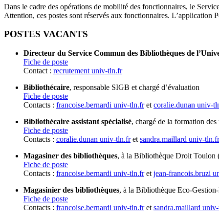
Dans le cadre des opérations de mobilité des fonctionnaires, le Serv
Attention, ces postes sont réservés aux fonctionnaires. L’applicatio
POSTES VACANTS
Directeur du Service Commun des Bibliothèques de l’Unive
Fiche de poste
Contact :
recrutement
univ-tln.fr
Bibliothécaire
, responsable SIGB et chargé d’évaluation
Fiche de poste
Contacts :
francoise.bernardi
univ-tln.fr
et
coralie.dunan
univ-tl
Bibliothécaire assistant spécialisé
, chargé de la formation des
Fiche de poste
Contacts :
coralie.dunan
univ-tln.fr
et
sandra.maillard
univ-tln.f
Magasiner des bibliothèques
, à la Bibliothèque Droit Toulon 
Fiche de poste
Contacts :
francoise.bernardi
univ-tln.fr
et
jean-francois.bruzi
un
Magasinier des bibliothèques
, à la Bibliothèque Eco-Gestion
Fiche de poste
Contacts :
francoise.bernardi
univ-tln.fr
et
sandra.maillard
univ-