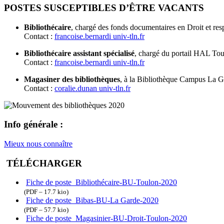
POSTES SUSCEPTIBLES D’ÊTRE VACANTS
Bibliothécaire
, chargé des fonds documentaires en Droit et res
Contact :
francoise.bernardi
univ-tln.fr
Bibliothécaire assistant spécialisé
, chargé du portail HAL Tou
Contact :
francoise.bernardi
univ-tln.fr
Magasiner des bibliothèques
, à la Bibliothèque Campus La 
Contact :
coralie.dunan
univ-tln.fr
Info générale :
Mieux nous connaître
TÉLÉCHARGER
Fiche de poste_Bibliothécaire-BU-Toulon-2020
(PDF – 17.7 kio)
Fiche de poste_Bibas-BU-La Garde-2020
(PDF – 57.7 kio)
Fiche de poste_Magasinier-BU-Droit-Toulon-2020