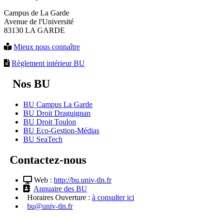
Campus de La Garde
Avenue de l'Université
83130 LA GARDE
Mieux nous connaître
Règlement intérieur BU
Nos BU
BU Campus La Garde
BU Droit Draguignan
BU Droit Toulon
BU Eco-Gestion-Médias
BU SeaTech
Contactez-nous
Web :
http://bu.univ-tln.fr
Annuaire des BU
Horaires Ouverture :
à consulter ici
bu@univ-tln.fr