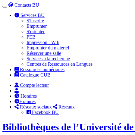
Contacts BU
Toggle
navigation
Services BU
S'inscrire
Emprunter
S'orienter
PEB
Impression - Wifi
Emprunter du matériel
Réserver une salle
Services à la recherche
Centres de Ressources en Langues
Ressources numériques
Catalogue CUB
Compte lecteur
Horaires
Horaires
Réseaux sociaux
Réseaux
Facebook BU
Bibliothèques de l’Université d