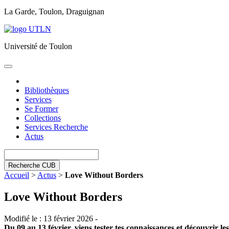
La Garde, Toulon, Draguignan
Université de Toulon
Toggle
navigation
Bibliothèques
Services
Se Former
Collections
Services Recherche
Actus
Recherche CUB
Accueil
>
Actus
>
Love Without Borders
Love Without Borders
Modifié le : 13 février 2026 -
Du 09 au 13 février, viens tester tes connaissances et découvrir l