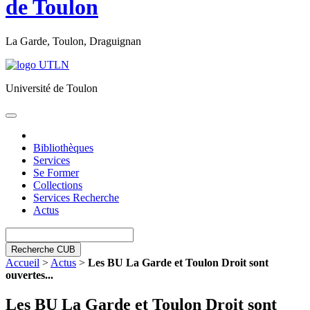
de Toulon
La Garde, Toulon, Draguignan
Université de Toulon
Toggle
navigation
Bibliothèques
Services
Se Former
Collections
Services Recherche
Actus
Recherche CUB
Accueil
>
Actus
>
Les BU La Garde et Toulon Droit sont
ouvertes...
Les BU La Garde et Toulon Droit sont