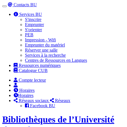
Contacts BU
Toggle
navigation
Services BU
S'inscrire
Emprunter
S'orienter
PEB
Impression - Wifi
Emprunter du matériel
Réserver une salle
Services à la recherche
Centres de Ressources en Langues
Ressources numériques
Catalogue CUB
Compte lecteur
Horaires
Horaires
Réseaux sociaux
Réseaux
Facebook BU
Bibliothèques de l’Université