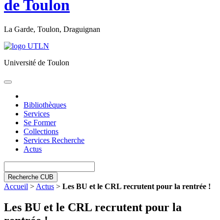
de Toulon
La Garde, Toulon, Draguignan
Université de Toulon
Toggle
navigation
Bibliothèques
Services
Se Former
Collections
Services Recherche
Actus
Recherche CUB
Accueil
>
Actus
>
Les BU et le CRL recrutent pour la rentrée !
Les BU et le CRL recrutent pour la