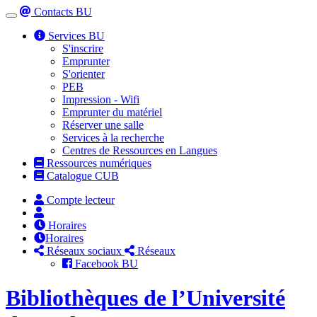
Contacts BU
Toggle
navigation
Services BU
S'inscrire
Emprunter
S'orienter
PEB
Impression - Wifi
Emprunter du matériel
Réserver une salle
Services à la recherche
Centres de Ressources en Langues
Ressources numériques
Catalogue CUB
Compte lecteur
Horaires
Horaires
Réseaux sociaux
Réseaux
Facebook BU
Bibliothèques de l’Université