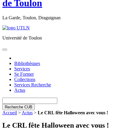
de Toulon
La Garde, Toulon, Draguignan
Université de Toulon
Toggle
navigation
Bibliothèques
Services
Se Former
Collections
Services Recherche
Actus
Recherche CUB
Accueil
>
Actus
>
Le CRL fête Halloween avec vous !
Le CRL fête Halloween avec vous !