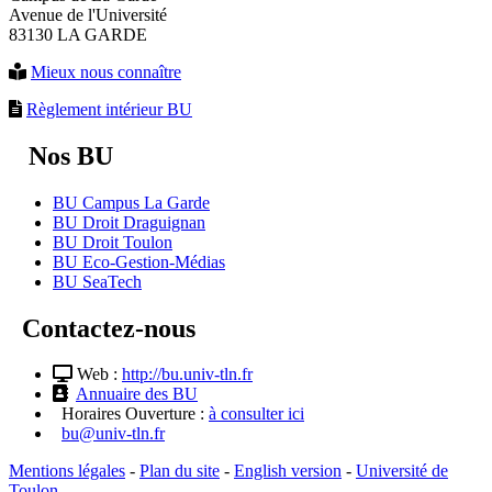
Avenue de l'Université
83130 LA GARDE
Mieux nous connaître
Règlement intérieur BU
Nos BU
BU Campus La Garde
BU Droit Draguignan
BU Droit Toulon
BU Eco-Gestion-Médias
BU SeaTech
Contactez-nous
Web :
http://bu.univ-tln.fr
Annuaire des BU
Horaires Ouverture :
à consulter ici
bu@univ-tln.fr
Mentions légales
-
Plan du site
-
English version
-
Université de
Toulon