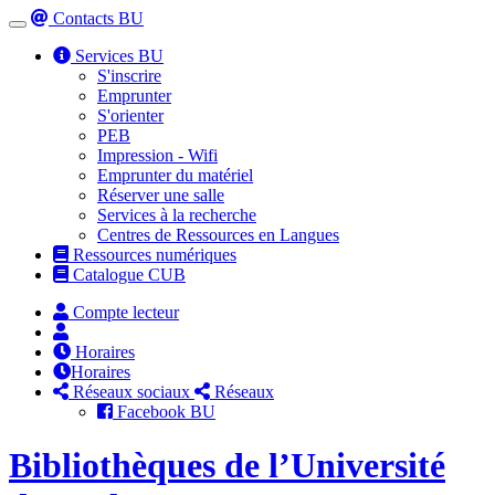
Contacts BU
Toggle
navigation
Services BU
S'inscrire
Emprunter
S'orienter
PEB
Impression - Wifi
Emprunter du matériel
Réserver une salle
Services à la recherche
Centres de Ressources en Langues
Ressources numériques
Catalogue CUB
Compte lecteur
Horaires
Horaires
Réseaux sociaux
Réseaux
Facebook BU
Bibliothèques de l’Université