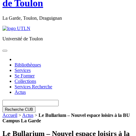
de Toulon
La Garde, Toulon, Draguignan
Université de Toulon
Toggle
navigation
Bibliothèques
Services
Se Former
Collections
Services Recherche
Actus
Recherche CUB
Accueil
>
Actus
>
Le Bullarium – Nouvel espace loisirs à la BU
Campus La Garde
Le Bullarium – Nouvel espace loisirs à la