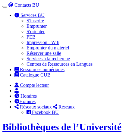
Contacts BU
Toggle
navigation
Services BU
S'inscrire
Emprunter
S'orienter
PEB
Impression - Wifi
Emprunter du matériel
Réserver une salle
Services à la recherche
Centres de Ressources en Langues
Ressources numériques
Catalogue CUB
Compte lecteur
Horaires
Horaires
Réseaux sociaux
Réseaux
Facebook BU
Bibliothèques de l’Université