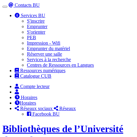
Contacts BU
Toggle
navigation
Services BU
S'inscrire
Emprunter
S'orienter
PEB
Impression - Wifi
Emprunter du matériel
Réserver une salle
Services à la recherche
Centres de Ressources en Langues
Ressources numériques
Catalogue CUB
Compte lecteur
Horaires
Horaires
Réseaux sociaux
Réseaux
Facebook BU
Bibliothèques de l’Université