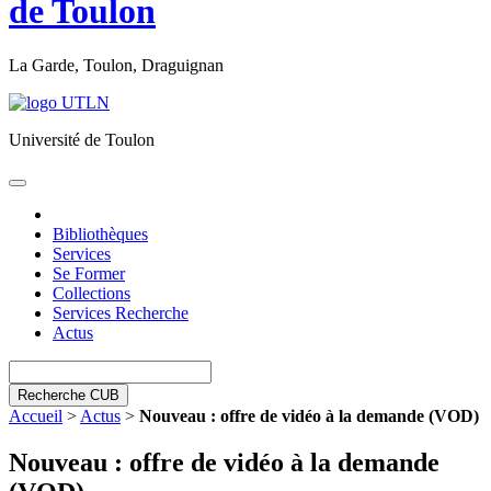
de Toulon
La Garde, Toulon, Draguignan
Université de Toulon
Toggle
navigation
Bibliothèques
Services
Se Former
Collections
Services Recherche
Actus
Recherche CUB
Accueil
>
Actus
>
Nouveau : offre de vidéo à la demande (VOD)
Nouveau : offre de vidéo à la demande