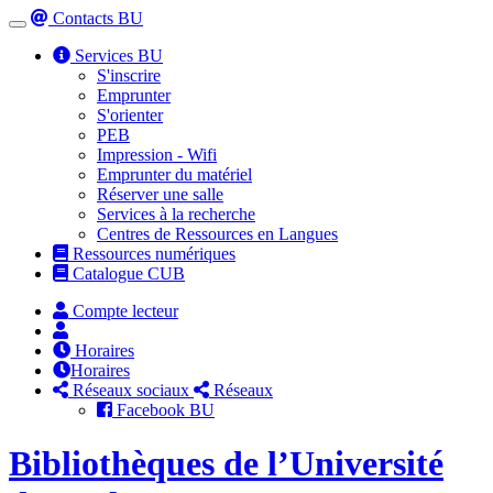
Contacts BU
Toggle
navigation
Services BU
S'inscrire
Emprunter
S'orienter
PEB
Impression - Wifi
Emprunter du matériel
Réserver une salle
Services à la recherche
Centres de Ressources en Langues
Ressources numériques
Catalogue CUB
Compte lecteur
Horaires
Horaires
Réseaux sociaux
Réseaux
Facebook BU
Bibliothèques de l’Université