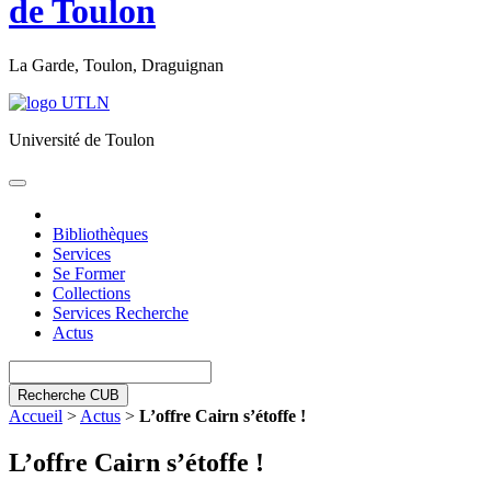
de Toulon
La Garde, Toulon, Draguignan
Université de Toulon
Toggle
navigation
Bibliothèques
Services
Se Former
Collections
Services Recherche
Actus
Recherche CUB
Accueil
>
Actus
>
L’offre Cairn s’étoffe !
L’offre Cairn s’étoffe !