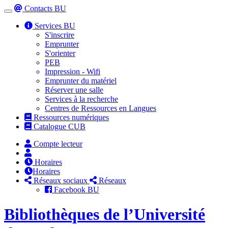
Contacts BU
Toggle
navigation
Services BU
S'inscrire
Emprunter
S'orienter
PEB
Impression - Wifi
Emprunter du matériel
Réserver une salle
Services à la recherche
Centres de Ressources en Langues
Ressources numériques
Catalogue CUB
Compte lecteur
Horaires
Horaires
Réseaux sociaux
Réseaux
Facebook BU
Bibliothèques de l’Université