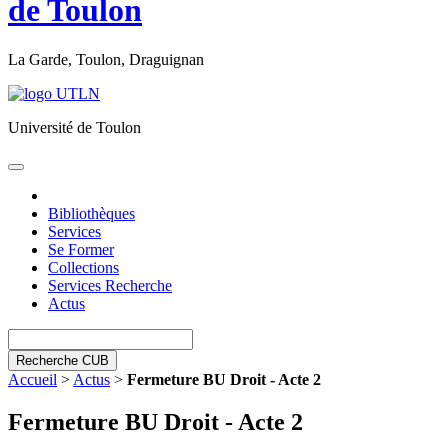
de Toulon
La Garde, Toulon, Draguignan
Université de Toulon
Toggle
navigation
Bibliothèques
Services
Se Former
Collections
Services Recherche
Actus
Recherche CUB
Accueil
>
Actus
>
Fermeture BU Droit - Acte 2
Fermeture BU Droit - Acte 2