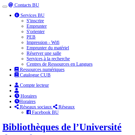
Contacts BU
Toggle
navigation
Services BU
S'inscrire
Emprunter
S'orienter
PEB
Impression - Wifi
Emprunter du matériel
Réserver une salle
Services à la recherche
Centres de Ressources en Langues
Ressources numériques
Catalogue CUB
Compte lecteur
Horaires
Horaires
Réseaux sociaux
Réseaux
Facebook BU
Bibliothèques de l’Université