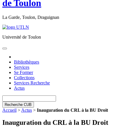
de Toulon
La Garde, Toulon, Draguignan
Université de Toulon
Toggle
navigation
Bibliothèques
Services
Se Former
Collections
Services Recherche
Actus
Recherche CUB
Accueil
>
Actus
>
Inauguration du CRL à la BU Droit
Inauguration du CRL à la BU Droit