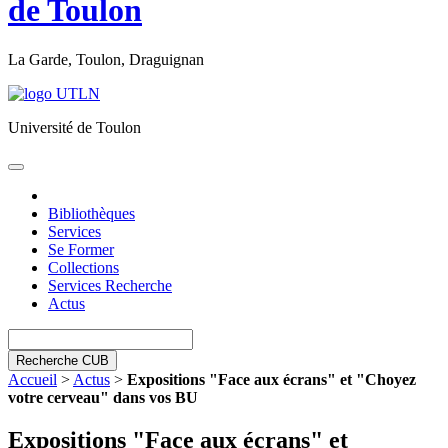
de Toulon
La Garde, Toulon, Draguignan
Université de Toulon
Toggle
navigation
Bibliothèques
Services
Se Former
Collections
Services Recherche
Actus
Recherche CUB
Accueil
>
Actus
>
Expositions "Face aux écrans" et "Choyez
votre cerveau" dans vos BU
Expositions "Face aux écrans" et