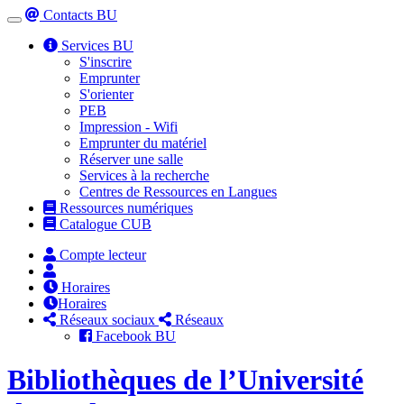
Contacts BU
Toggle
navigation
Services BU
S'inscrire
Emprunter
S'orienter
PEB
Impression - Wifi
Emprunter du matériel
Réserver une salle
Services à la recherche
Centres de Ressources en Langues
Ressources numériques
Catalogue CUB
Compte lecteur
Horaires
Horaires
Réseaux sociaux
Réseaux
Facebook BU
Bibliothèques de l’Université