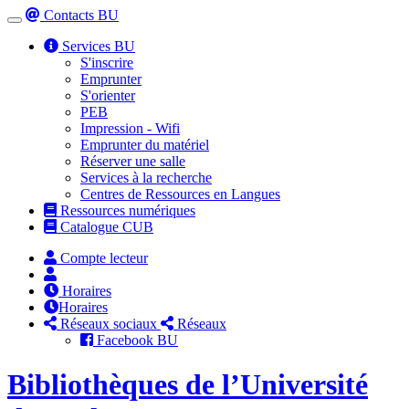
Contacts BU
Toggle
navigation
Services BU
S'inscrire
Emprunter
S'orienter
PEB
Impression - Wifi
Emprunter du matériel
Réserver une salle
Services à la recherche
Centres de Ressources en Langues
Ressources numériques
Catalogue CUB
Compte lecteur
Horaires
Horaires
Réseaux sociaux
Réseaux
Facebook BU
Bibliothèques de l’Université