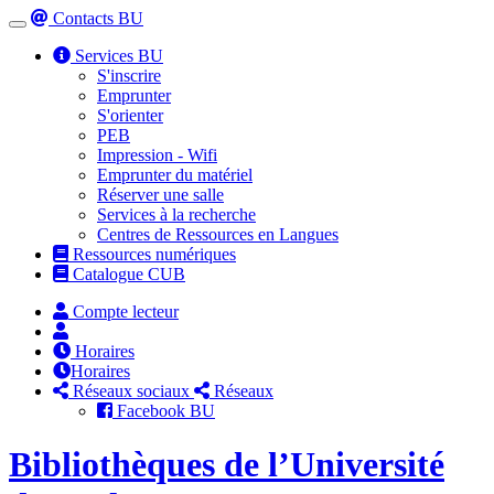
Contacts BU
Toggle
navigation
Services BU
S'inscrire
Emprunter
S'orienter
PEB
Impression - Wifi
Emprunter du matériel
Réserver une salle
Services à la recherche
Centres de Ressources en Langues
Ressources numériques
Catalogue CUB
Compte lecteur
Horaires
Horaires
Réseaux sociaux
Réseaux
Facebook BU
Bibliothèques de l’Université