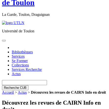
de Toulon
La Garde, Toulon, Draguignan
Université de Toulon
Toggle
navigation
Bibliothèques
Services
Se Former
Collections
Services Recherche
Actus
Recherche CUB
Accueil
>
Actus
>
Découvrez les revues de CAIRN Info en droit
Découvrez les revues de CAIRN Info en