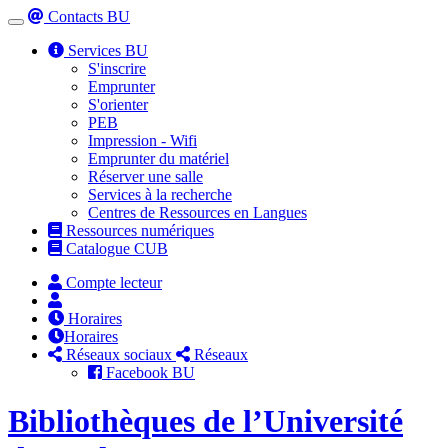
Contacts BU
Toggle
navigation
Services BU
S'inscrire
Emprunter
S'orienter
PEB
Impression - Wifi
Emprunter du matériel
Réserver une salle
Services à la recherche
Centres de Ressources en Langues
Ressources numériques
Catalogue CUB
Compte lecteur
Horaires
Horaires
Réseaux sociaux
Réseaux
Facebook BU
Bibliothèques de l’Université