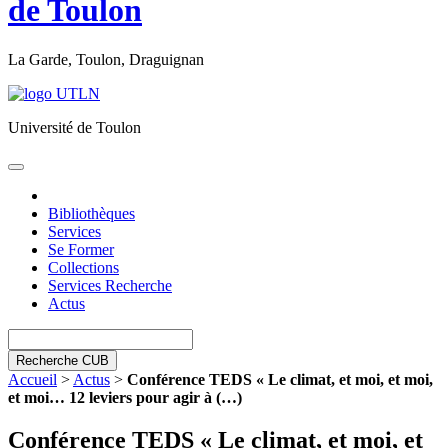
de Toulon
La Garde, Toulon, Draguignan
Université de Toulon
Toggle
navigation
Bibliothèques
Services
Se Former
Collections
Services Recherche
Actus
Recherche CUB
Accueil
>
Actus
>
Conférence TEDS « Le climat, et moi, et moi,
et moi… 12 leviers pour agir à (…)
Conférence TEDS « Le climat, et moi, et