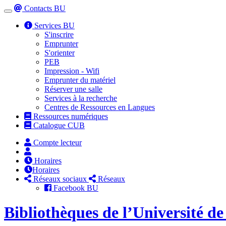
Contacts BU
Toggle
navigation
Services BU
S'inscrire
Emprunter
S'orienter
PEB
Impression - Wifi
Emprunter du matériel
Réserver une salle
Services à la recherche
Centres de Ressources en Langues
Ressources numériques
Catalogue CUB
Compte lecteur
Horaires
Horaires
Réseaux sociaux
Réseaux
Facebook BU
Bibliothèques de l’Université d