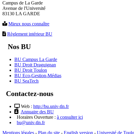
Campus de La Garde
Avenue de l'Université
83130 LA GARDE
Mieux nous connaître
Règlement intérieur BU
Nos BU
BU Campus La Garde
BU Droit Draguignan
BU Droit Toulon
BU Eco-Gestion-Médias
BU SeaTech
Contactez-nous
Web :
http://bu.univ-tln.fr
Annuaire des BU
Horaires Ouverture :
à consulter ici
bu@univ-tln.fr
Mentions légales
-
Plan du site
-
English version
-
Université de Toul