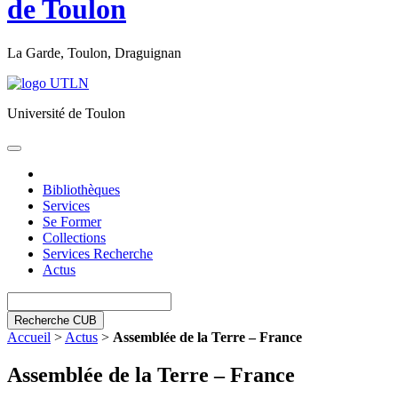
de Toulon
La Garde, Toulon, Draguignan
Université de Toulon
Toggle
navigation
Bibliothèques
Services
Se Former
Collections
Services Recherche
Actus
Recherche CUB
Accueil
>
Actus
>
Assemblée de la Terre – France
Assemblée de la Terre – France