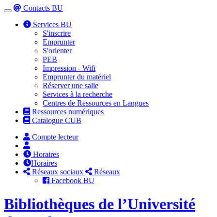
Contacts BU
Toggle
navigation
Services BU
S'inscrire
Emprunter
S'orienter
PEB
Impression - Wifi
Emprunter du matériel
Réserver une salle
Services à la recherche
Centres de Ressources en Langues
Ressources numériques
Catalogue CUB
Compte lecteur
Horaires
Horaires
Réseaux sociaux
Réseaux
Facebook BU
Bibliothèques de l’Université