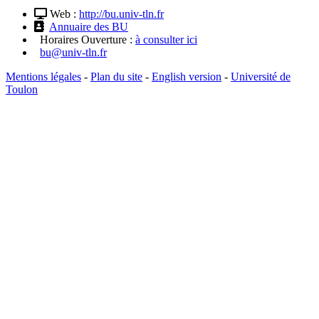
Web :
http://bu.univ-tln.fr
Annuaire des BU
Horaires Ouverture :
à consulter ici
bu@univ-tln.fr
Mentions légales
-
Plan du site
-
English version
-
Université de
Toulon