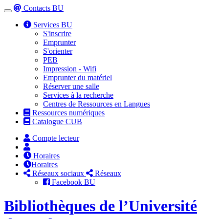
Contacts BU
Toggle
navigation
Services BU
S'inscrire
Emprunter
S'orienter
PEB
Impression - Wifi
Emprunter du matériel
Réserver une salle
Services à la recherche
Centres de Ressources en Langues
Ressources numériques
Catalogue CUB
Compte lecteur
Horaires
Horaires
Réseaux sociaux
Réseaux
Facebook BU
Bibliothèques de l’Université