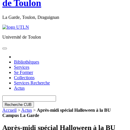
de Toulon
La Garde, Toulon, Draguignan
Université de Toulon
Toggle
navigation
Bibliothèques
Services
Se Former
Collections
Services Recherche
Actus
Recherche CUB
Accueil
>
Actus
>
Après-midi spécial Halloween à la BU
Campus La Garde
Après-midi spécial Halloween à la BU