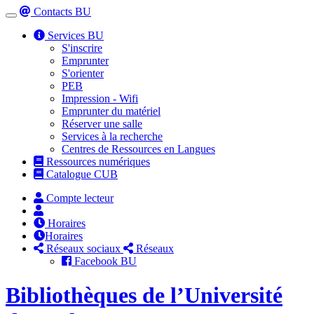
Contacts BU
Toggle
navigation
Services BU
S'inscrire
Emprunter
S'orienter
PEB
Impression - Wifi
Emprunter du matériel
Réserver une salle
Services à la recherche
Centres de Ressources en Langues
Ressources numériques
Catalogue CUB
Compte lecteur
Horaires
Horaires
Réseaux sociaux
Réseaux
Facebook BU
Bibliothèques de l’Université