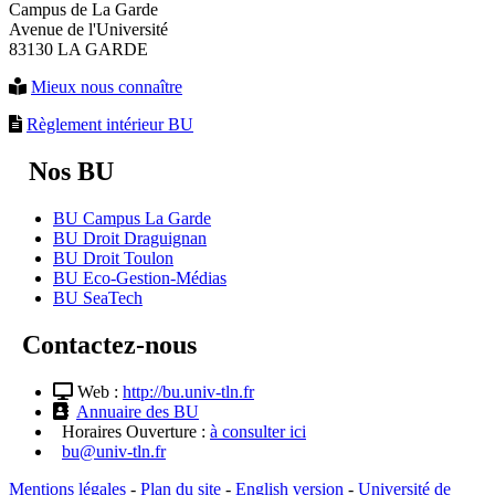
Campus de La Garde
Avenue de l'Université
83130 LA GARDE
Mieux nous connaître
Règlement intérieur BU
Nos BU
BU Campus La Garde
BU Droit Draguignan
BU Droit Toulon
BU Eco-Gestion-Médias
BU SeaTech
Contactez-nous
Web :
http://bu.univ-tln.fr
Annuaire des BU
Horaires Ouverture :
à consulter ici
bu@univ-tln.fr
Mentions légales
-
Plan du site
-
English version
-
Université de