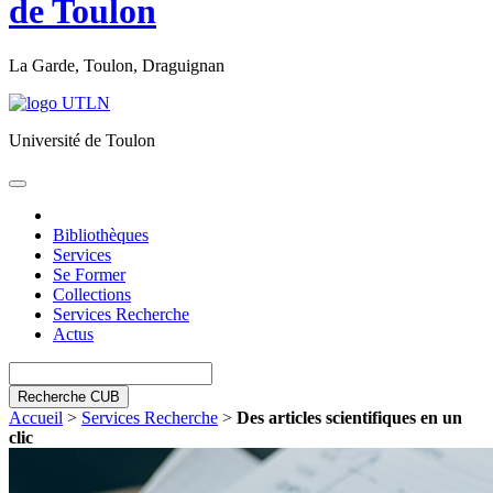
de Toulon
La Garde, Toulon, Draguignan
Université de Toulon
Toggle
navigation
Bibliothèques
Services
Se Former
Collections
Services Recherche
Actus
Recherche CUB
Accueil
>
Services Recherche
>
Des articles scientifiques en un
clic